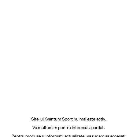
Site-ul Kvantum Sport nu mai este activ.
Va multumim pentru interesul acordat.
Pentru produse si informatii actualizate, va rugam sa accesati