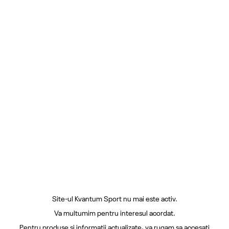
Site-ul Kvantum Sport nu mai este activ.
Va multumim pentru interesul acordat.
Pentru produse si informatii actualizate, va rugam sa accesati