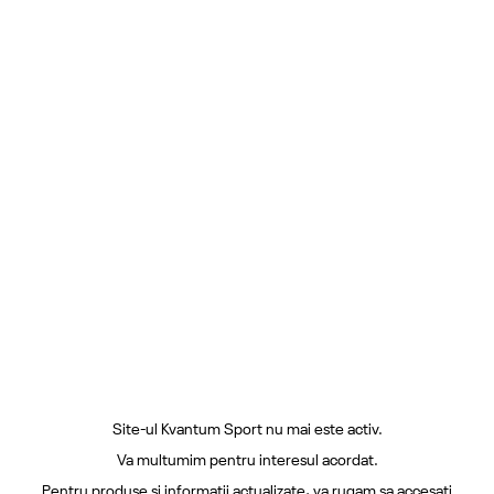
Site-ul Kvantum Sport nu mai este activ.
Va multumim pentru interesul acordat.
Pentru produse si informatii actualizate, va rugam sa accesati