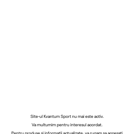
Site-ul Kvantum Sport nu mai este activ.
Va multumim pentru interesul acordat.
Pentru produse si informatii actualizate, va rugam sa accesati