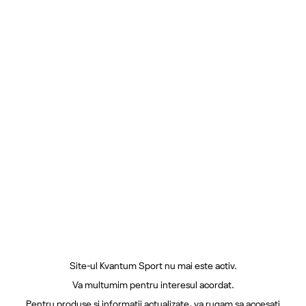
Site-ul Kvantum Sport nu mai este activ.
Va multumim pentru interesul acordat.
Pentru produse si informatii actualizate, va rugam sa accesati