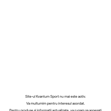
Site-ul Kvantum Sport nu mai este activ.
Va multumim pentru interesul acordat.
Pentru produse si informatii actualizate, va rugam sa accesati