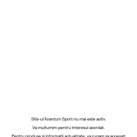
Site-ul Kvantum Sport nu mai este activ.
Va multumim pentru interesul acordat.
Pentru produse si informatii actualizate, va rugam sa accesati