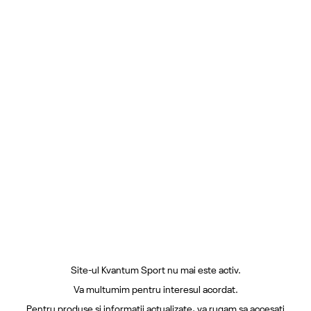
Site-ul Kvantum Sport nu mai este activ.
Va multumim pentru interesul acordat.
Pentru produse si informatii actualizate, va rugam sa accesati