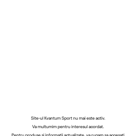
Site-ul Kvantum Sport nu mai este activ.
Va multumim pentru interesul acordat.
Pentru produse si informatii actualizate, va rugam sa accesati