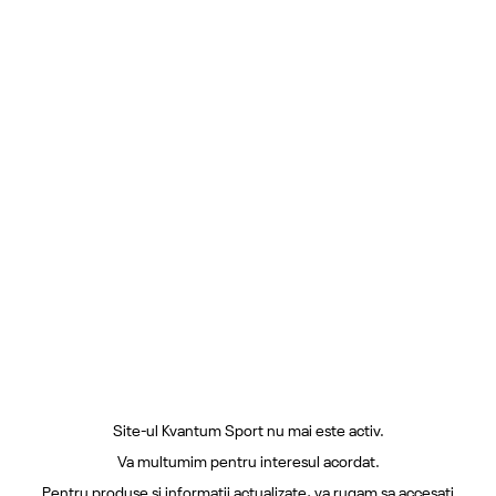
Site-ul Kvantum Sport nu mai este activ.
Va multumim pentru interesul acordat.
Pentru produse si informatii actualizate, va rugam sa accesati