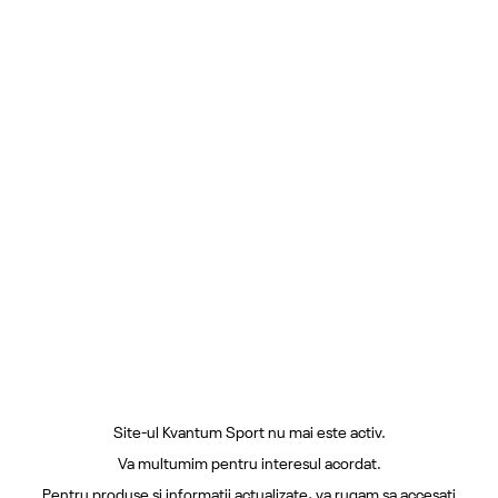
Site-ul Kvantum Sport nu mai este activ.
Va multumim pentru interesul acordat.
Pentru produse si informatii actualizate, va rugam sa accesati