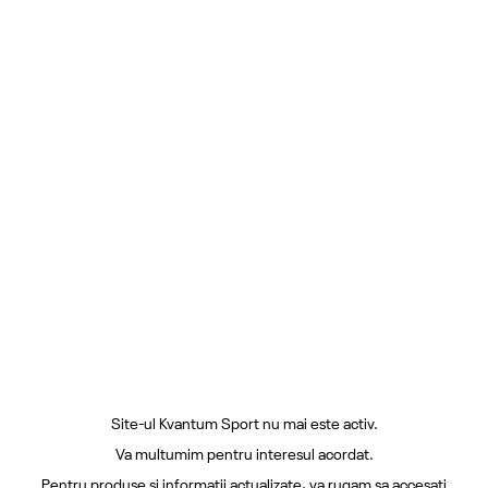
Site-ul Kvantum Sport nu mai este activ.
Va multumim pentru interesul acordat.
Pentru produse si informatii actualizate, va rugam sa accesati