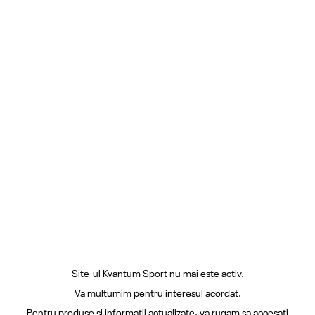
Site-ul Kvantum Sport nu mai este activ.
Va multumim pentru interesul acordat.
Pentru produse si informatii actualizate, va rugam sa accesati