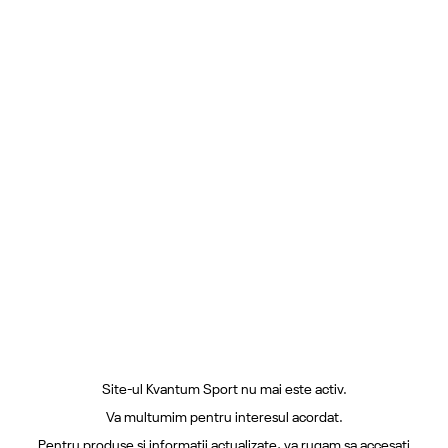
Site-ul Kvantum Sport nu mai este activ.
Va multumim pentru interesul acordat.
Pentru produse si informatii actualizate, va rugam sa accesati