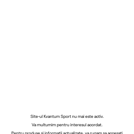
Site-ul Kvantum Sport nu mai este activ.
Va multumim pentru interesul acordat.
Pentru produse si informatii actualizate, va rugam sa accesati