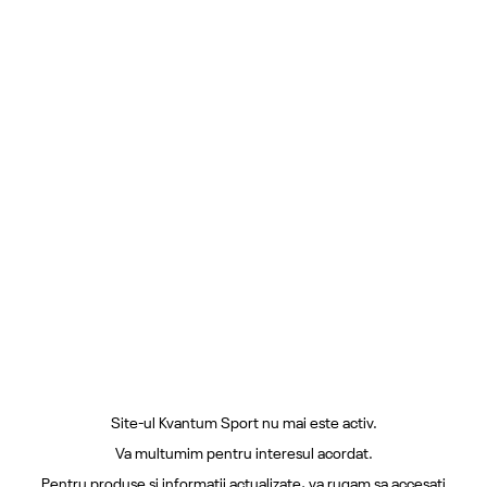
Site-ul Kvantum Sport nu mai este activ.
Va multumim pentru interesul acordat.
Pentru produse si informatii actualizate, va rugam sa accesati