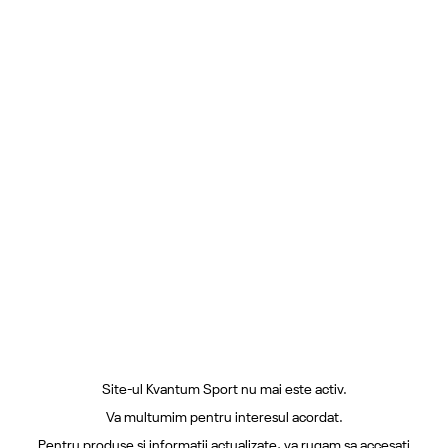
Site-ul Kvantum Sport nu mai este activ.
Va multumim pentru interesul acordat.
Pentru produse si informatii actualizate, va rugam sa accesati