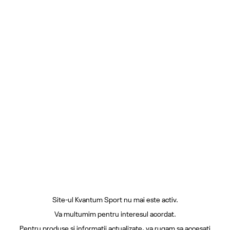
Site-ul Kvantum Sport nu mai este activ.
Va multumim pentru interesul acordat.
Pentru produse si informatii actualizate, va rugam sa accesati