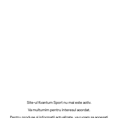
Site-ul Kvantum Sport nu mai este activ.
Va multumim pentru interesul acordat.
Pentru produse si informatii actualizate, va rugam sa accesati