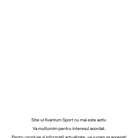
Site-ul Kvantum Sport nu mai este activ.
Va multumim pentru interesul acordat.
Pentru produse si informatii actualizate, va rugam sa accesati