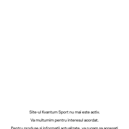
Site-ul Kvantum Sport nu mai este activ.
Va multumim pentru interesul acordat.
Pentru produse si informatii actualizate, va rugam sa accesati