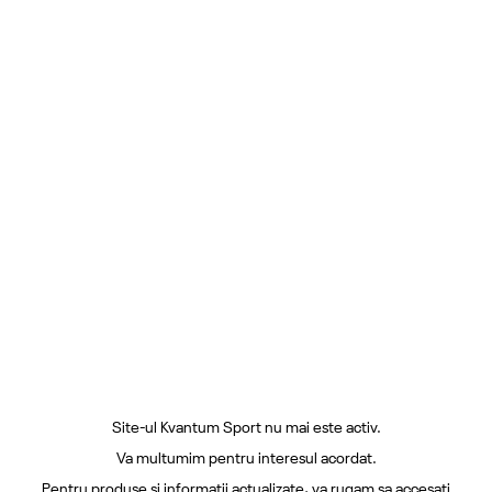
Site-ul Kvantum Sport nu mai este activ.
Va multumim pentru interesul acordat.
Pentru produse si informatii actualizate, va rugam sa accesati